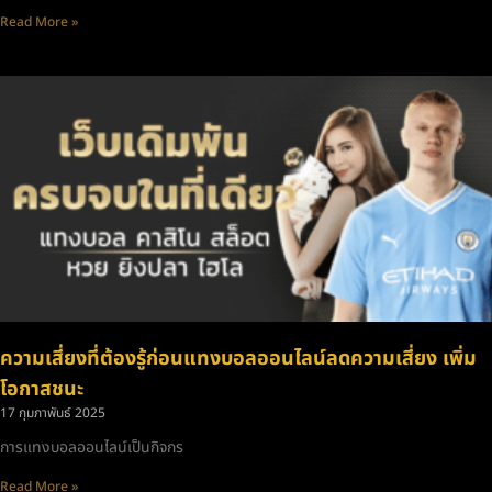
Read More »
ความเสี่ยงที่ต้องรู้ก่อนแทงบอลออนไลน์ลดความเสี่ยง เพิ่ม
โอกาสชนะ
17 กุมภาพันธ์ 2025
การแทงบอลออนไลน์เป็นกิจกร
Read More »