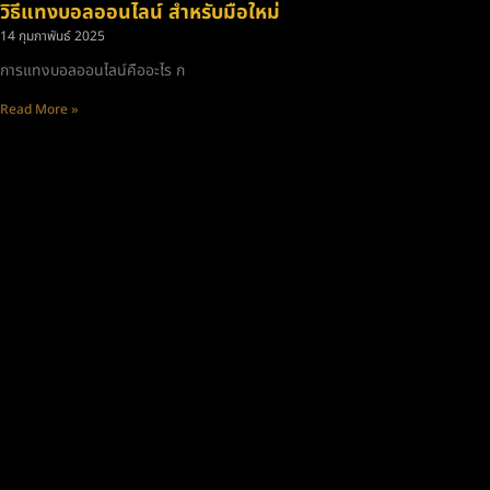
วิธีแทงบอลออนไลน์ สำหรับมือใหม่
14 กุมภาพันธ์ 2025
การแทงบอลออนไลน์คืออะไร ก
Read More »