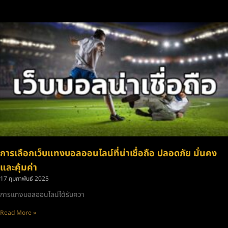
การเลือกเว็บแทงบอลออนไลน์ที่น่าเชื่อถือ ปลอดภัย มั่นคง
และคุ้มค่า
17 กุมภาพันธ์ 2025
การแทงบอลออนไลน์ได้รับควา
Read More »