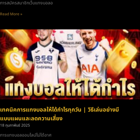
การสมัครสมาชิกเว็บแทงบอลอ
Read More »
เทคนิคการแทงบอลให้ได้กำไรทุกวัน | วิธีเล่นอย่างมี
แบบแผนและลดความเสี่ยง
18 กุมภาพันธ์ 2025
การแทงบอลออนไลน์ไม่ได้อาศ