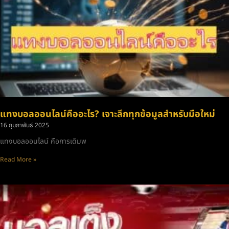
แทงบอลออนไลน์คืออะไร? เจาะลึกทุกข้อมูลสำหรับมือใหม่
16 กุมภาพันธ์ 2025
แทงบอลออนไลน์ คือการเดิมพ
Read More »