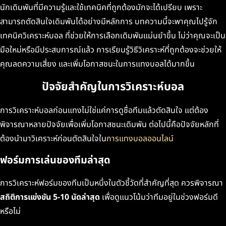
นักเดิมพันที่มีความรู้และใช้เทคนิคที่ถูกต้องมักจะได้เปรียบ เพราะ
สามารถตัดสินใจเดิมพันได้อย่างมีหลักการ บทความนี้จะพาคุณไปรู้จัก
เทคนิควิเคราะห์บอล ที่ช่วยให้การเลือกเดิมพันแม่นยำขึ้น ไม่ว่าคุณจะเป็น
มือใหม่หรือมีประสบการณ์แล้ว การเรียนรู้วิธีวิเคราะห์ที่ถูกต้องจะช่วยให้
คุณลดความเสี่ยง และเพิ่มโอกาสชนะในการแทงบอลได้มากขึ้น
ปัจจัยสำคัญในการวิเคราะห์บอล
การวิเคราะห์บอลก่อนแทงไม่ใช่แค่การดูชื่อทีมแล้วตัดสินใจ แต่ต้อง
พิจารณาหลายปัจจัยเพื่อเพิ่มโอกาสชนะเดิมพัน ต่อไปนี้คือปัจจัยหลักที่
ต้องนำมาวิเคราะห์ก่อนตัดสินใจใน
การแทงบอลออนไลน์
ฟอร์มการเล่นของทีมล่าสุด
การวิเคราะห์ฟอร์มของทีมเป็นหนึ่งในตัวชี้วัดที่สำคัญที่สุด ควรพิจารณา
สถิติการแข่งขัน 5-10 นัดล่าสุด
เพื่อดูแนวโน้มว่าทีมอยู่ในช่วงฟอร์มดี
หรือไม่