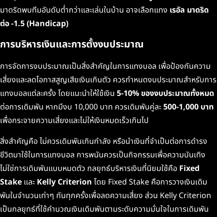
มาดริดพบทีมอันดับต่ำกว่าและเล่นในบ้าน อาจเลือกแทง
เรอัล มาดริด
ต่อ -1.5 (Handicap)
การบริหารเงินและการตั้งงบประมาณ
การจัดการงบประมาณเป็นสิ่งสำคัญในการแทงบอล เพื่อป้องกันความ
เสี่ยงและลดโอกาสสูญเสียเงินเกินตัว ควรกำหนดงบประมาณสำหรับการ
แทงบอลแต่ละครั้ง โดยแนะนำให้ใช้เงิน
5-10% ของงบประมาณทั้งหมด
ต่อการเดิมพัน หากมีงบ 10,000 บาท ควรเดิมพันคู่ละ
500-1,000 บาท
เพื่อกระจายความเสี่ยงและไม่ให้เงินหมดเร็วเกินไป
สิ่งสำคัญคือ ไม่ควรเดิมพันเกินกำลัง หรือนำเงินที่จำเป็นต่อการดำรง
ชีวิตมาใช้ในการแทงบอล การพนันควรเป็นกิจกรรมเพื่อความบันเทิง
ไม่ใช่การเดิมพันแบบหมดตัว กลยุทธ์บริหารเงินที่นิยมใช้คือ
Fixed
Stake
และ
Kelly Criterion
โดย Fixed Stake คือการวางเงินเดิม
พันในจำนวนเท่าๆ กันทุกครั้งเพื่อลดความเสี่ยง ส่วน Kelly Criterion
เป็นกลยุทธ์ที่ใช้คำนวณเงินเดิมพันตามระดับความมั่นใจในการเดิมพัน