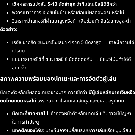
เช็คผลการแข่งขัน
5-10 นัดล่าสุด
ว่าทีมไหนมีสถิติดีกว่า
พิจารณาว่าการแข่งขันในบ้านหรือเยือนมีผลต่อฟอร์มหรือไม่
วิเคราะห์ว่าสกอร์ที่ผ่านมาสูงหรือต่ำ เพื่อช่วยตัดสินใจแทงสูง-ต่ำ
ตัวอย่าง:
เรอัล มาดริด ชนะ บาร์เซโลน่า 4 จาก 5 นัดล่าสุด → อาจมีความได้
เปรียบ
แมนเชสเตอร์ ซิตี้ ชนะ เชลซี 8 นัดติดต่อกัน → มีแนวโน้มทำได้ดี
อีกครั้ง
สภาพความพร้อมของนักเตะและการจัดตัวผู้เล่น
นักเตะตัวหลักมีผลต่อเกมอย่างมาก ควรเช็คว่า
มีผู้เล่นหลักบาดเจ็บหรือ
ติดโทษแบนหรือไม่
เพราะอาจทำให้ทีมเสียสมดุลและมีผลต่อรูปเกม
นักเตะที่ขาดหายไป
: ถ้ากองหน้าตัวหลักบาดเจ็บ ทีมอาจมีปัญหา
ในการทำประตู
แทคติกของโค้ช
: บางทีมอาจเปลี่ยนระบบการเล่นหรือหมุนเวียน