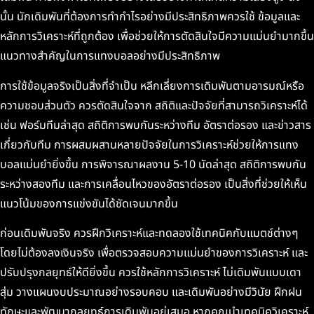
นั้น นักเดิมพันที่ต้องการทำกำไรอย่างมีประสิทธิภาพควรใช้ ข้อมูลและ
หลักการวิเคราะห์ที่ถูกต้อง เพื่อช่วยให้การตัดสินใจมีความแม่นยำมากขึ้น
แนวทางสำคัญในการแทงบอลอย่างมีประสิทธิภาพ
การใช้ข้อมูลจริงเป็นสิ่งที่จำเป็น หลีกเลี่ยงการเดิมพันตามอารมณ์หรือ
ความชอบส่วนตัว ควรตัดสินใจจาก สถิติและปัจจัยที่สามารถวิเคราะห์ได้
เช่น ฟอร์มทีมล่าสุด สถิติการพบกันระหว่างทีม อัตราต่อรอง และข่าวสาร
เกี่ยวกับทีม การผสมผสานหลายปัจจัยในการวิเคราะห์ช่วยให้การแทง
บอลแม่นยำยิ่งขึ้น การพิจารณาผลงาน 5-10 นัดล่าสุด สถิติการพบกัน
ระหว่างสองทีม และการเคลื่อนไหวของอัตราต่อรอง เป็นสิ่งที่ช่วยให้เห็น
แนวโน้มของการแข่งขันได้ชัดเจนมากขึ้น
ก่อนเดิมพันจริง ควรฝึกวิเคราะห์และทดลองใช้เทคนิคกับแมตช์ต่างๆ
โดยไม่ต้องลงเงินจริง เพื่อตรวจสอบความแม่นยำของการวิเคราะห์ และ
ปรับปรุงกลยุทธ์ให้ดียิ่งขึ้น ควรใช้หลักการวิเคราะห์ ไม่เดิมพันแบบเดา
สุ่ม วางแผนงบประมาณอย่างรอบคอบ และเดิมพันอย่างมีวินัย ฝึกฝน
ทักษะและพัฒนากลยุทธ์การเดิมพันอยู่เสมอ หากคุณนำเทคนิควิเคราะห์