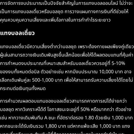
การจัดการงบประมาณเป็นปัจจัยสำคัญในการแทงบอลออนไลน์ ไม่ว่าจะ
เป็นการแทงบอลเดี่ยวหรือบอลชุด การวางแผนทางการเงินที่ดีช่วยให้
คุณควบคุมความเสี่ยงและเพิ่มโอกาสในการทำกำไรระยะยาว
แทงบอลเดี่ยว
แทงบอลเดี่ยวมีความเสี่ยงต่ำกว่าบอลชุด เพราะต้องทายผลเพียงคู่เดียว
ผู้เล่นสามารถวางเงินเดิมพันสูงขึ้นเล็กน้อยเพื่อให้ได้ผลตอบแทนที่คุ้มค่า
การกำหนดงบประมาณที่เหมาะสมสำหรับบอลเดี่ยวควรอยู่ที่ 5-10%
ของงบทั้งหมดต่อบิล ตัวอย่างเช่น หากมีงบประมาณ 10,000 บาท อาจ
เลือกเดิมพันคู่ละ 500-1,000 บาท เพื่อให้สามารถรับความเสี่ยงได้โดยไม่
กระทบต่อเงินทุนทั้งหมด
การคำนวณผลตอบแทนของบอลเดี่ยวสามารถคาดการณ์ได้ง่ายกว่า
บอลชุด หากวิเคราะห์ได้ดี โอกาสชนะจะอยู่ที่ 50% หรือมากกว่า ตัวอย่าง
เช่น หากวางเดิมพันทีม A ชนะ ที่อัตราต่อรอง 1.80 ด้วยเงิน 1,000 บาท
หากชนะจะได้รับเงินรวม 1,800 บาท แต่หากแพ้จะเสีย 1,000 บาท แทง