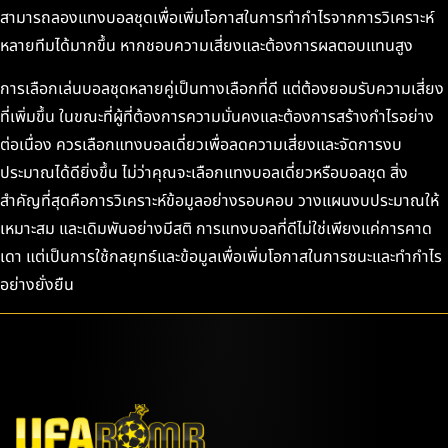
สามารถลองแทงบอลชุดเพื่อเพิ่มโอกาสในการทำกำไรจากการวิเคราะห์
หลายทีมได้มากขึ้น หากชอบความเสี่ยงและต้องการผลตอบแทนสูง
การเลือกเล่นบอลชุดหลายคู่เป็นทางเลือกที่ดี แต่ต้องยอมรับความเสี่ยง
ที่เพิ่มขึ้น ในขณะที่ผู้ที่ต้องการความมั่นคงและต้องการสร้างกำไรอย่าง
ต่อเนื่อง ควรเลือกแทงบอลเดี่ยวเพื่อลดความเสี่ยงและจัดการงบ
ประมาณได้ดียิ่งขึ้น ไม่ว่าคุณจะเลือกแทงบอลเดี่ยวหรือบอลชุด สิ่ง
สำคัญที่สุดคือการวิเคราะห์ข้อมูลอย่างรอบคอบ วางแผนงบประมาณให้
เหมาะสม และเดิมพันอย่างมีสติ การแทงบอลที่ดีไม่ใช่เพียงแค่การคาด
เดา แต่เป็นการใช้กลยุทธ์และข้อมูลเพื่อเพิ่มโอกาสในการชนะและทำกำไร
อย่างยั่งยืน