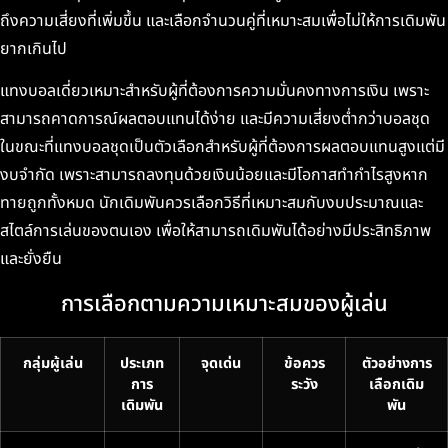
ถึงความเสี่ยงที่เพิ่มขึ้น และเลือกจำนวนคู่ที่เหมาะสมเพื่อไม่ให้การเดิมพัน
ยากเกินไป
แทงบอลเดี่ยวเหมาะสำหรับผู้ที่ต้องการความมั่นคงทางการเงิน เพราะ
สามารถคาดการณ์ผลตอบแทนได้ง่าย และมีความเสี่ยงต่ำกว่าบอลชุด
ในขณะที่แทงบอลชุดเป็นตัวเลือกสำหรับผู้ที่ต้องการผลตอบแทนสูงแต่มี
งบจำกัด เพราะสามารถลงทุนด้วยเงินน้อยและมีโอกาสทำกำไรสูงหาก
ทายถูกทั้งหมด นักเดิมพันควรเลือกวิธีที่เหมาะสมกับงบประมาณและ
สไตล์การเล่นของตนเอง เพื่อให้สามารถเดิมพันได้อย่างมีประสิทธิภาพ
และยั่งยืน
การเลือกตามความเหมาะสมของผู้เล่น
กลุ่มผู้เล่น
ประเภท
จุดเด่น
ข้อควร
ตัวอย่างการ
การ
ระวัง
เลือกเดิม
เดิมพัน
พัน