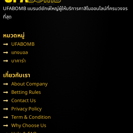
UFABOMB แบรนด์ยักษ์ใหญ่ผู้ให้บริการคาสิโนออนไลน์ที่ครบวงจร
ที่สุด
หมวดหมู่
UFABOMB
แทงบอล
บาคาร่า
เกี่ยวกับเรา
About Company
Betting Rules
Contact Us
Privacy Policy
Term & Condition
Why Choose Us