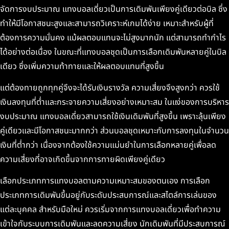
จัดการงบประมาณ แทงบอลเดี่ยวเป็นการเดิมพันเพียงคู่เดียวต่อบิล ซึ่ง
ทำให้มีโอกาสชนะสูงและสามารถวิเคราะห์เกมได้ง่าย เหมาะสำหรับผู้ที่
ต้องการความมั่นคง แม้ผลตอบแทนจะไม่สูงมากนัก แต่สามารถทำกำไร
ได้อย่างต่อเนื่อง ในขณะที่แทงบอลชุดเป็นการเลือกเดิมพันหลายคู่ในบิล
เดียว ซึ่งเพิ่มความท้าทายและให้ผลตอบแทนที่สูงขึ้น
แต่ต้องทายถูกทุกคู่จึงจะได้รับเงินรางวัล ความเสี่ยงจึงสูงกว่า ควรใช้
เงินลงทุนที่ต่ำและกระจายความเสี่ยงอย่างเหมาะสม ในแง่ของการบริหาร
งบประมาณ แทงบอลเดี่ยวสามารถใช้เงินเดิมพันที่สูงขึ้น เพราะลุ้นเพียง
คู่เดียวและมีโอกาสชนะมากกว่า ส่วนบอลชุดเหมาะกับการลงทุนในจำนวน
เงินที่ต่ำกว่า เนื่องจากต้องใช้ความแม่นยำในการเลือกหลายคู่เพื่อลด
ความเสี่ยงที่อาจเกิดขึ้นจากการทายผิดเพียงคู่เดียว
เลือกประเภทการแทงบอลตามความเหมาะสมของตนเอง การเลือก
ประเภทการเดิมพันขึ้นอยู่กับระดับประสบการณ์และสไตล์การเล่นของ
แต่ละบุคคล สำหรับมือใหม่ ควรเริ่มจากการแทงบอลเดี่ยวเพื่อทำความ
เข้าใจกับระบบการเดิมพันและลดความเสี่ยง นักเดิมพันที่มีประสบการณ์