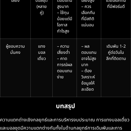
เสี่ยง
บอลชุด
ตอบแทน
เสี่ยงสูง
โดยเลือกทีม
(หลาย
สูงมาก
– ควร
ที่มีฟอร์มดี
คู่)
– ใช้ทุน
เลือกทีม
น้อยแต่มี
ที่มีสถิติ
โอกาส
แน่นอน
กำไรสูง
ผู้ชอบความ
แทง
– ความ
– ผล
เดิมพัน 1-2
มั่นคง
บอล
เสี่ยงต่ำ
ตอบแทน
คู่ต่อวันใน
เดี่ยว
– คาด
อาจไม่สูง
ลีกที่ติดตาม
การณ์ผล
มาก
ตอบแทน
– ต้อง
ง่าย
วิเคราะห์
ข้อมูลให้
ละเอียด
บทสรุป
ความแตกต่างเชิงกลยุทธ์และการบริหารงบประมาณ การแทงบอลเดี่ยว
และบอลชุดมีความแตกต่างกันทั้งในด้านกลยุทธ์การเดิมพันและการ