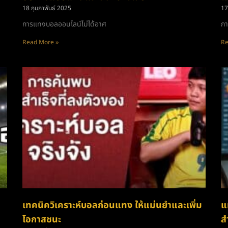
18 กุมภาพันธ์ 2025
17
การแทงบอลออนไลน์ไม่ได้อาศ
กา
Read More »
Re
เทคนิควิเคราะห์บอลก่อนแทง ให้แม่นยำและเพิ่ม
แ
โอกาสชนะ
ส