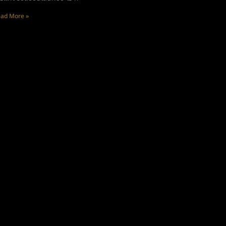
ad More »