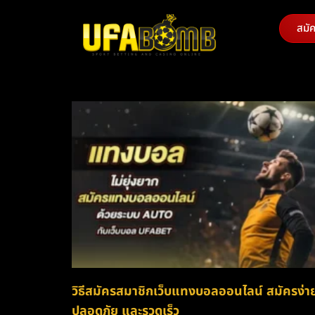
สมั
วิธีสมัครสมาชิกเว็บแทงบอลออนไลน์ สมัครง่า
ปลอดภัย และรวดเร็ว