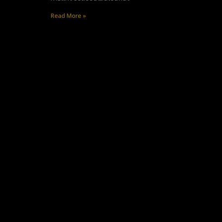
Read More »