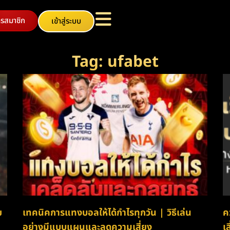
ครสมาชิก
เข้าสู่ระบบ
Tag: ufabet
ย
เทคนิคการแทงบอลให้ได้กำไรทุกวัน | วิธีเล่น
ค
อย่างมีแบบแผนและลดความเสี่ยง
เ