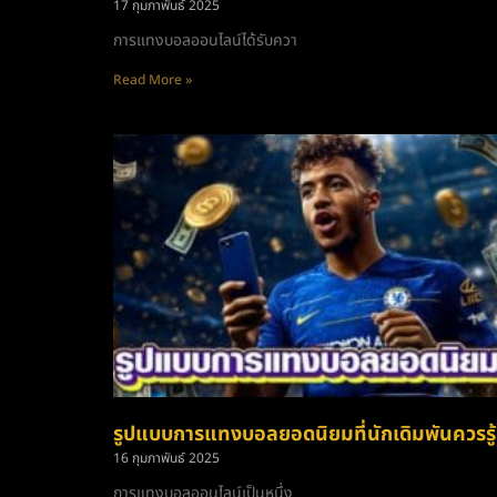
17 กุมภาพันธ์ 2025
การแทงบอลออนไลน์ได้รับควา
Read More »
รูปแบบการแทงบอลยอดนิยมที่นักเดิมพันควรรู้
16 กุมภาพันธ์ 2025
การแทงบอลออนไลน์เป็นหนึ่ง