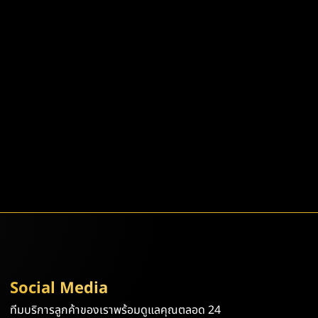
Social Media
ทีมบริการลูกค้าของเราพร้อมดูแลคุณตลอด 24