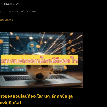
 กุมภาพันธ์ 2025
รแทงบอลออนไลน์เป็นกิจกร
ad More »
ทงบอลออนไลน์คืออะไร? เจาะลึกทุกข้อมูล
ำหรับมือใหม่